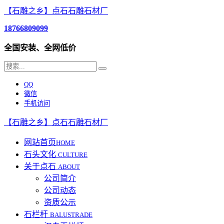
【石雕之乡】点石石雕石材厂
18766809099
全国安装、全网低价
QQ
微信
手机访问
【石雕之乡】点石石雕石材厂
网站首页
HOME
石头文化
CULTURE
关于点石
ABOUT
公司简介
公司动态
资质公示
石栏杆
BALUSTRADE