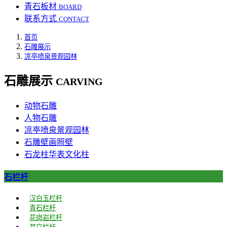
青石板材
BOARD
联系方式
CONTACT
首页
石雕展示
凉亭喷泉景观园林
石雕展示
CARVING
动物石雕
人物石雕
凉亭喷泉景观园林
石雕壁画照壁
石龙柱华表文化柱
石栏杆
汉白玉栏杆
青石栏杆
花岗岩栏杆