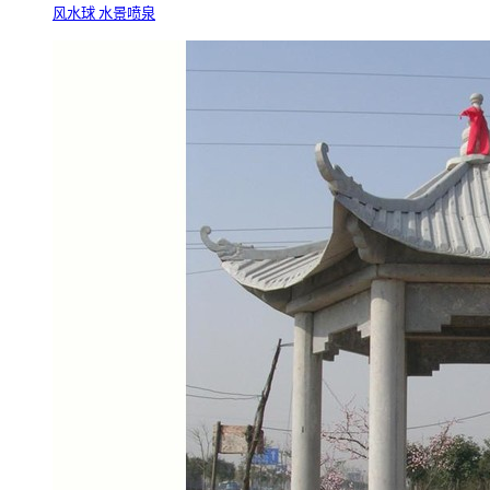
风水球 水景喷泉