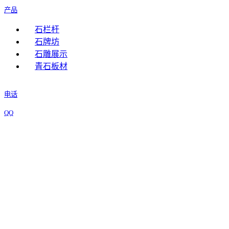
产品
石栏杆
石牌坊
石雕展示
青石板材
电话
QQ