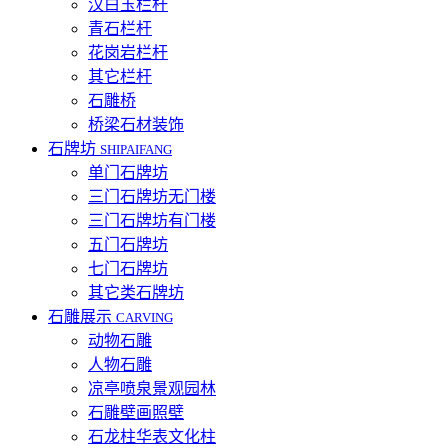
汉白玉栏杆
青石栏杆
花岗岩栏杆
其它栏杆
石雕桥
桥梁石材装饰
石牌坊
SHIPAIFANG
单门石牌坊
三门石牌坊无门楼
三门石牌坊有门楼
五门石牌坊
七门石牌坊
其它类石牌坊
石雕展示
CARVING
动物石雕
人物石雕
凉亭喷泉景观园林
石雕壁画照壁
石龙柱华表文化柱