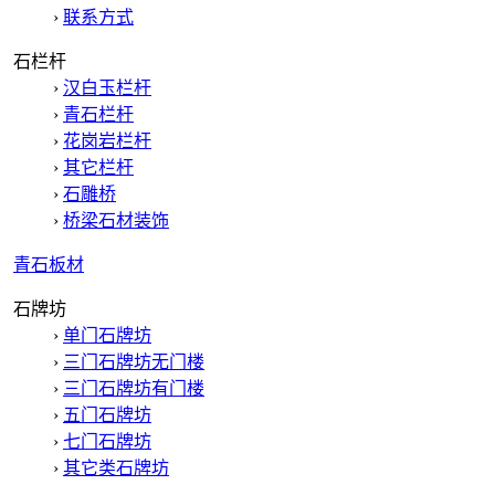
›
联系方式
石栏杆
›
汉白玉栏杆
›
青石栏杆
›
花岗岩栏杆
›
其它栏杆
›
石雕桥
›
桥梁石材装饰
青石板材
石牌坊
›
单门石牌坊
›
三门石牌坊无门楼
›
三门石牌坊有门楼
›
五门石牌坊
›
七门石牌坊
›
其它类石牌坊