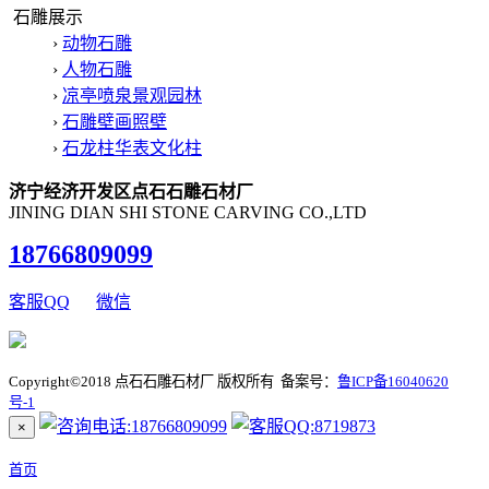
石雕展示
›
动物石雕
›
人物石雕
›
凉亭喷泉景观园林
›
石雕壁画照壁
›
石龙柱华表文化柱
济宁经济开发区点石石雕石材厂
JINING DIAN SHI STONE CARVING CO.,LTD
18766809099
客服QQ
微信
Copyright©2018 点石石雕石材厂 版权所有 备案号：
鲁ICP备16040620
号-1
×
首页