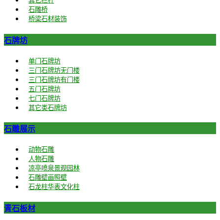
其它栏杆
石雕桥
桥梁石材装饰
石牌坊
单门石牌坊
三门石牌坊无门楼
三门石牌坊有门楼
五门石牌坊
七门石牌坊
其它类石牌坊
石雕展示
动物石雕
人物石雕
凉亭喷泉景观园林
石雕壁画照壁
石龙柱华表文化柱
青石板材