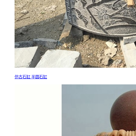
仿古石缸 半圆石缸