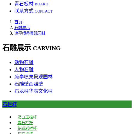
青石板材
BOARD
联系方式
CONTACT
首页
石雕展示
凉亭喷泉景观园林
石雕展示
CARVING
动物石雕
人物石雕
凉亭喷泉景观园林
石雕壁画照壁
石龙柱华表文化柱
石栏杆
汉白玉栏杆
青石栏杆
花岗岩栏杆