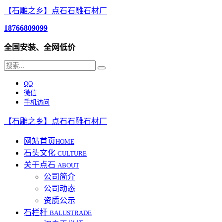
【石雕之乡】点石石雕石材厂
18766809099
全国安装、全网低价
QQ
微信
手机访问
【石雕之乡】点石石雕石材厂
网站首页
HOME
石头文化
CULTURE
关于点石
ABOUT
公司简介
公司动态
资质公示
石栏杆
BALUSTRADE