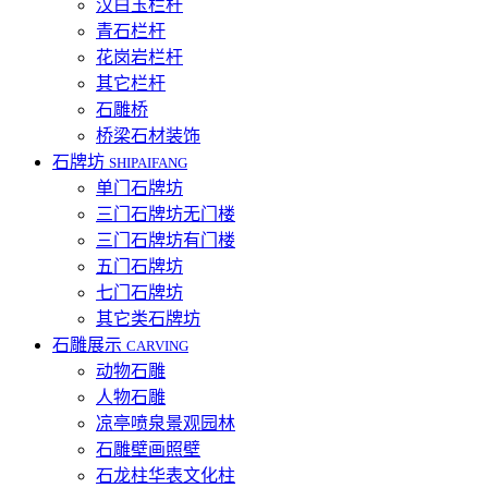
汉白玉栏杆
青石栏杆
花岗岩栏杆
其它栏杆
石雕桥
桥梁石材装饰
石牌坊
SHIPAIFANG
单门石牌坊
三门石牌坊无门楼
三门石牌坊有门楼
五门石牌坊
七门石牌坊
其它类石牌坊
石雕展示
CARVING
动物石雕
人物石雕
凉亭喷泉景观园林
石雕壁画照壁
石龙柱华表文化柱