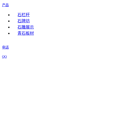
产品
石栏杆
石牌坊
石雕展示
青石板材
电话
QQ