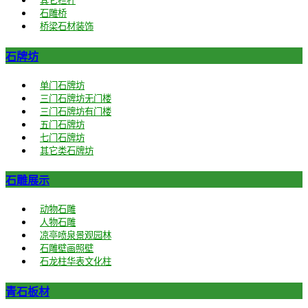
其它栏杆
石雕桥
桥梁石材装饰
石牌坊
单门石牌坊
三门石牌坊无门楼
三门石牌坊有门楼
五门石牌坊
七门石牌坊
其它类石牌坊
石雕展示
动物石雕
人物石雕
凉亭喷泉景观园林
石雕壁画照壁
石龙柱华表文化柱
青石板材