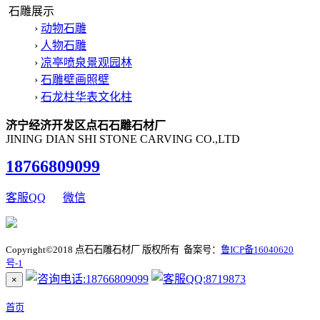
石雕展示
›
动物石雕
›
人物石雕
›
凉亭喷泉景观园林
›
石雕壁画照壁
›
石龙柱华表文化柱
济宁经济开发区点石石雕石材厂
JINING DIAN SHI STONE CARVING CO.,LTD
18766809099
客服QQ
微信
Copyright©2018 点石石雕石材厂 版权所有 备案号：
鲁ICP备16040620
号-1
×
首页