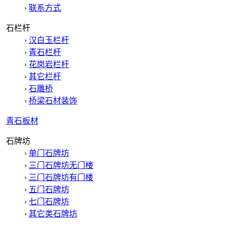
›
联系方式
石栏杆
›
汉白玉栏杆
›
青石栏杆
›
花岗岩栏杆
›
其它栏杆
›
石雕桥
›
桥梁石材装饰
青石板材
石牌坊
›
单门石牌坊
›
三门石牌坊无门楼
›
三门石牌坊有门楼
›
五门石牌坊
›
七门石牌坊
›
其它类石牌坊