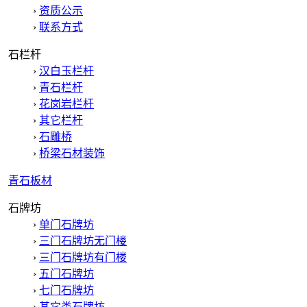
›
资质公示
›
联系方式
石栏杆
›
汉白玉栏杆
›
青石栏杆
›
花岗岩栏杆
›
其它栏杆
›
石雕桥
›
桥梁石材装饰
青石板材
石牌坊
›
单门石牌坊
›
三门石牌坊无门楼
›
三门石牌坊有门楼
›
五门石牌坊
›
七门石牌坊
›
其它类石牌坊