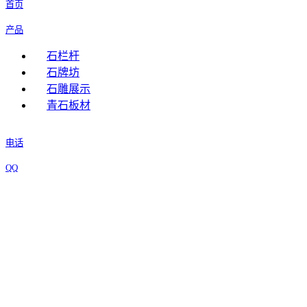
首页
产品
石栏杆
石牌坊
石雕展示
青石板材
电话
QQ