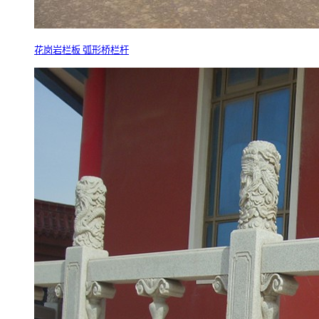
花岗岩栏板 弧形桥栏杆