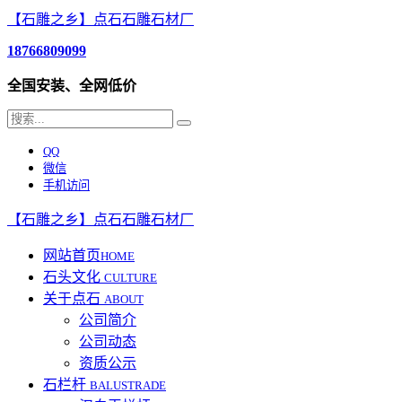
【石雕之乡】点石石雕石材厂
18766809099
全国安装、全网低价
QQ
微信
手机访问
【石雕之乡】点石石雕石材厂
网站首页
HOME
石头文化
CULTURE
关于点石
ABOUT
公司简介
公司动态
资质公示
石栏杆
BALUSTRADE