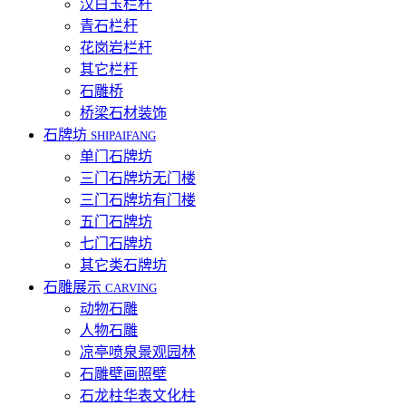
汉白玉栏杆
青石栏杆
花岗岩栏杆
其它栏杆
石雕桥
桥梁石材装饰
石牌坊
SHIPAIFANG
单门石牌坊
三门石牌坊无门楼
三门石牌坊有门楼
五门石牌坊
七门石牌坊
其它类石牌坊
石雕展示
CARVING
动物石雕
人物石雕
凉亭喷泉景观园林
石雕壁画照壁
石龙柱华表文化柱