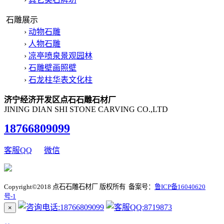
石雕展示
›
动物石雕
›
人物石雕
›
凉亭喷泉景观园林
›
石雕壁画照壁
›
石龙柱华表文化柱
济宁经济开发区点石石雕石材厂
JINING DIAN SHI STONE CARVING CO.,LTD
18766809099
客服QQ
微信
Copyright©2018 点石石雕石材厂 版权所有 备案号：
鲁ICP备16040620
号-1
×