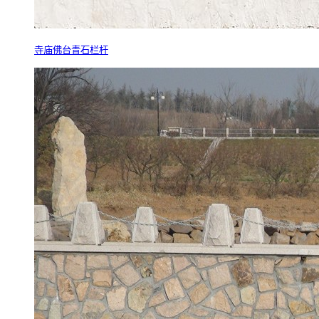
寺庙佛台青石栏杆