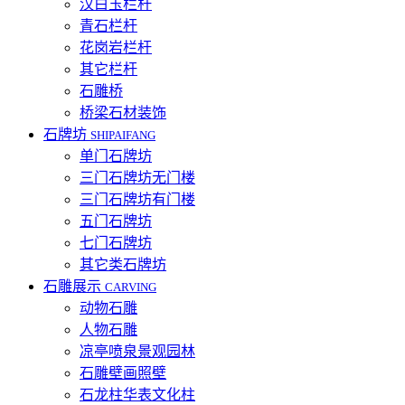
汉白玉栏杆
青石栏杆
花岗岩栏杆
其它栏杆
石雕桥
桥梁石材装饰
石牌坊
SHIPAIFANG
单门石牌坊
三门石牌坊无门楼
三门石牌坊有门楼
五门石牌坊
七门石牌坊
其它类石牌坊
石雕展示
CARVING
动物石雕
人物石雕
凉亭喷泉景观园林
石雕壁画照壁
石龙柱华表文化柱