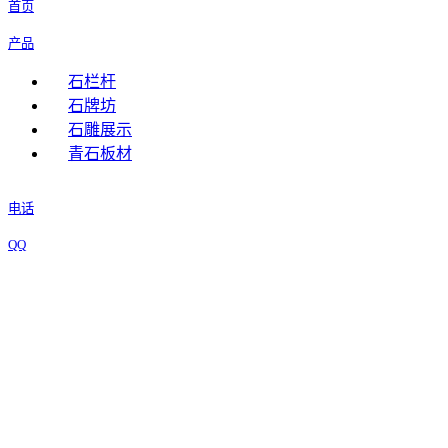
首页
产品
石栏杆
石牌坊
石雕展示
青石板材
电话
QQ