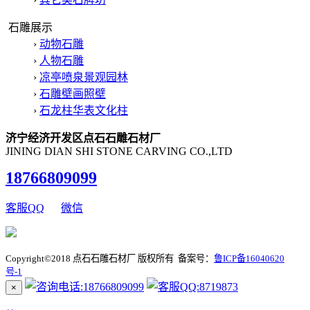
石雕展示
›
动物石雕
›
人物石雕
›
凉亭喷泉景观园林
›
石雕壁画照壁
›
石龙柱华表文化柱
济宁经济开发区点石石雕石材厂
JINING DIAN SHI STONE CARVING CO.,LTD
18766809099
客服QQ
微信
Copyright©2018 点石石雕石材厂 版权所有 备案号：
鲁ICP备16040620
号-1
×