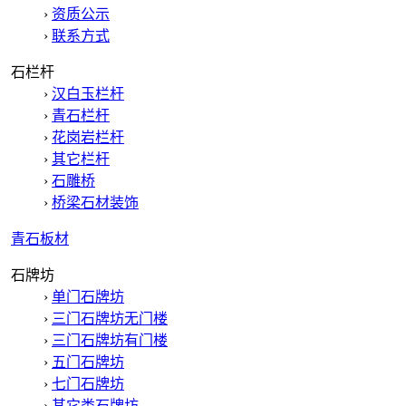
›
资质公示
›
联系方式
石栏杆
›
汉白玉栏杆
›
青石栏杆
›
花岗岩栏杆
›
其它栏杆
›
石雕桥
›
桥梁石材装饰
青石板材
石牌坊
›
单门石牌坊
›
三门石牌坊无门楼
›
三门石牌坊有门楼
›
五门石牌坊
›
七门石牌坊
›
其它类石牌坊