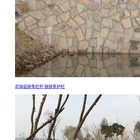
花岗岩链条栏杆 铁链条护栏