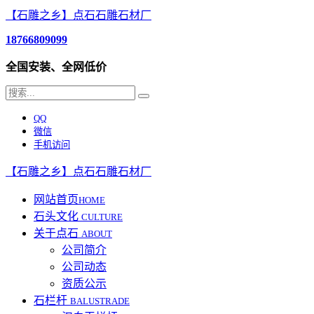
【石雕之乡】点石石雕石材厂
18766809099
全国安装、全网低价
QQ
微信
手机访问
【石雕之乡】点石石雕石材厂
网站首页
HOME
石头文化
CULTURE
关于点石
ABOUT
公司简介
公司动态
资质公示
石栏杆
BALUSTRADE