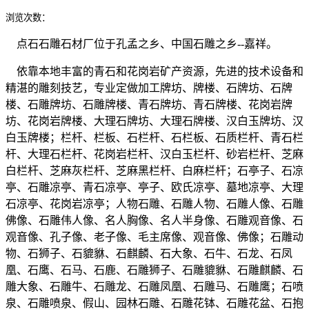
浏览次数：
点石石雕石材厂位于孔孟之乡、中国石雕之乡--嘉祥。
依靠本地丰富的青石和花岗岩矿产资源，先进的技术设备和
精湛的雕刻技艺，专业定做加工牌坊、牌楼、石牌坊、石牌
楼、石雕牌坊、石雕牌楼、青石牌坊、青石牌楼、花岗岩牌
坊、花岗岩牌楼、大理石牌坊、大理石牌楼、汉白玉牌坊、汉
白玉牌楼；栏杆、栏板、石栏杆、石栏板、石质栏杆、青石栏
杆、大理石栏杆、花岗岩栏杆、汉白玉栏杆、砂岩栏杆、芝麻
白栏杆、芝麻灰栏杆、芝麻黑栏杆、白麻栏杆；石亭子、石凉
亭、石雕凉亭、青石凉亭、亭子、欧氏凉亭、墓地凉亭、大理
石凉亭、花岗岩凉亭；人物石雕、石雕人物、石雕人像、石雕
佛像、石雕伟人像、名人胸像、名人半身像、石雕观音像、石
观音像、孔子像、老子像、毛主席像、观音像、佛像；石雕动
物、石狮子、石貔貅、石麒麟、石大象、石牛、石龙、石凤
凰、石鹰、石马、石鹿、石雕狮子、石雕貔貅、石雕麒麟、石
雕大象、石雕牛、石雕龙、石雕凤凰、石雕马、石雕鹰；石喷
泉、石雕喷泉、假山、园林石雕、石雕花钵、石雕花盆、石抱