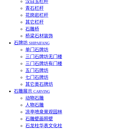
汉白玉栏杆
青石栏杆
花岗岩栏杆
其它栏杆
石雕桥
桥梁石材装饰
石牌坊
SHIPAIFANG
单门石牌坊
三门石牌坊无门楼
三门石牌坊有门楼
五门石牌坊
七门石牌坊
其它类石牌坊
石雕展示
CARVING
动物石雕
人物石雕
凉亭喷泉景观园林
石雕壁画照壁
石龙柱华表文化柱