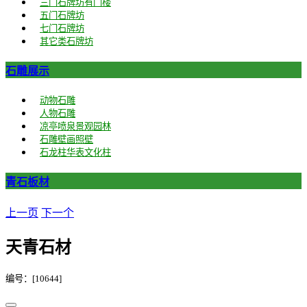
三门石牌坊有门楼
五门石牌坊
七门石牌坊
其它类石牌坊
石雕展示
动物石雕
人物石雕
凉亭喷泉景观园林
石雕壁画照壁
石龙柱华表文化柱
青石板材
上一页
下一个
天青石材
编号：[10644]