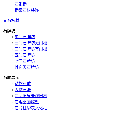
›
石雕桥
›
桥梁石材装饰
青石板材
石牌坊
›
单门石牌坊
›
三门石牌坊无门楼
›
三门石牌坊有门楼
›
五门石牌坊
›
七门石牌坊
›
其它类石牌坊
石雕展示
›
动物石雕
›
人物石雕
›
凉亭喷泉景观园林
›
石雕壁画照壁
›
石龙柱华表文化柱