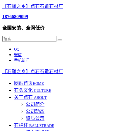
【石雕之乡】点石石雕石材厂
18766809099
全国安装、全网低价
QQ
微信
手机访问
【石雕之乡】点石石雕石材厂
网站首页
HOME
石头文化
CULTURE
关于点石
ABOUT
公司简介
公司动态
资质公示
石栏杆
BALUSTRADE