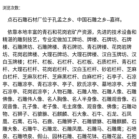
浏览次数：
点石石雕石材厂位于孔孟之乡、中国石雕之乡--嘉祥。
依靠本地丰富的青石和花岗岩矿产资源，先进的技术设备和
精湛的雕刻技艺，专业定做加工牌坊、牌楼、石牌坊、石牌
楼、石雕牌坊、石雕牌楼、青石牌坊、青石牌楼、花岗岩牌
坊、花岗岩牌楼、大理石牌坊、大理石牌楼、汉白玉牌坊、汉
白玉牌楼；栏杆、栏板、石栏杆、石栏板、石质栏杆、青石栏
杆、大理石栏杆、花岗岩栏杆、汉白玉栏杆、砂岩栏杆、芝麻
白栏杆、芝麻灰栏杆、芝麻黑栏杆、白麻栏杆；石亭子、石凉
亭、石雕凉亭、青石凉亭、亭子、欧氏凉亭、墓地凉亭、大理
石凉亭、花岗岩凉亭；人物石雕、石雕人物、石雕人像、石雕
佛像、石雕伟人像、名人胸像、名人半身像、石雕观音像、石
观音像、孔子像、老子像、毛主席像、观音像、佛像；石雕动
物、石狮子、石貔貅、石麒麟、石大象、石牛、石龙、石凤
凰、石鹰、石马、石鹿、石雕狮子、石雕貔貅、石雕麒麟、石
雕大象、石雕牛、石雕龙、石雕凤凰、石雕马、石雕鹰；石喷
泉、石雕喷泉、假山、园林石雕、石雕花钵、石雕花盆、石抱