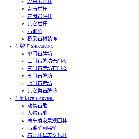
汉白玉栏杆
青石栏杆
花岗岩栏杆
其它栏杆
石雕桥
桥梁石材装饰
石牌坊
SHIPAIFANG
单门石牌坊
三门石牌坊无门楼
三门石牌坊有门楼
五门石牌坊
七门石牌坊
其它类石牌坊
石雕展示
CARVING
动物石雕
人物石雕
凉亭喷泉景观园林
石雕壁画照壁
石龙柱华表文化柱