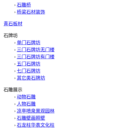
›
石雕桥
›
桥梁石材装饰
青石板材
石牌坊
›
单门石牌坊
›
三门石牌坊无门楼
›
三门石牌坊有门楼
›
五门石牌坊
›
七门石牌坊
›
其它类石牌坊
石雕展示
›
动物石雕
›
人物石雕
›
凉亭喷泉景观园林
›
石雕壁画照壁
›
石龙柱华表文化柱