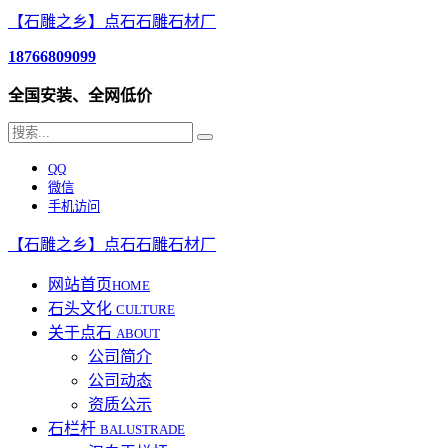
【石雕之乡】点石石雕石材厂
18766809099
全国安装、全网低价
QQ
微信
手机访问
【石雕之乡】点石石雕石材厂
网站首页
HOME
石头文化
CULTURE
关于点石
ABOUT
公司简介
公司动态
资质公示
石栏杆
BALUSTRADE