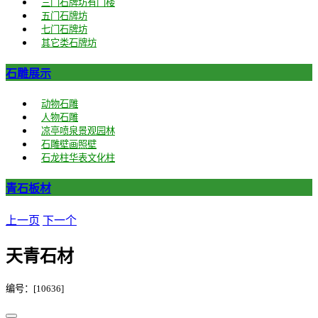
三门石牌坊有门楼
五门石牌坊
七门石牌坊
其它类石牌坊
石雕展示
动物石雕
人物石雕
凉亭喷泉景观园林
石雕壁画照壁
石龙柱华表文化柱
青石板材
上一页
下一个
天青石材
编号：[10636]