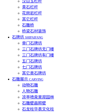
汉白玉栏杆
青石栏杆
花岗岩栏杆
其它栏杆
石雕桥
桥梁石材装饰
石牌坊
SHIPAIFANG
单门石牌坊
三门石牌坊无门楼
三门石牌坊有门楼
五门石牌坊
七门石牌坊
其它类石牌坊
石雕展示
CARVING
动物石雕
人物石雕
凉亭喷泉景观园林
石雕壁画照壁
石龙柱华表文化柱