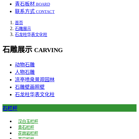
青石板材
BOARD
联系方式
CONTACT
首页
石雕展示
石龙柱华表文化柱
石雕展示
CARVING
动物石雕
人物石雕
凉亭喷泉景观园林
石雕壁画照壁
石龙柱华表文化柱
石栏杆
汉白玉栏杆
青石栏杆
花岗岩栏杆