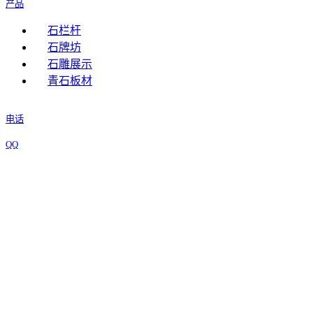
产品
石栏杆
石牌坊
石雕展示
青石板材
电话
QQ