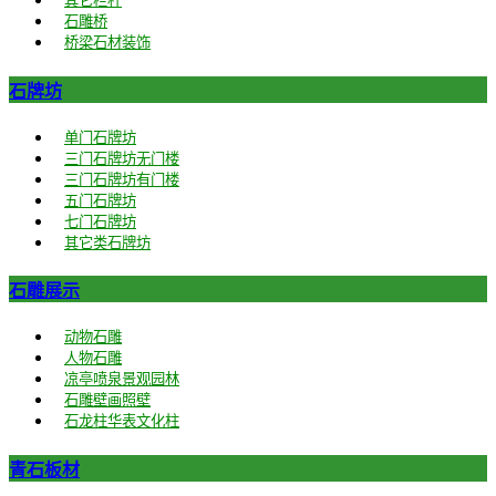
其它栏杆
石雕桥
桥梁石材装饰
石牌坊
单门石牌坊
三门石牌坊无门楼
三门石牌坊有门楼
五门石牌坊
七门石牌坊
其它类石牌坊
石雕展示
动物石雕
人物石雕
凉亭喷泉景观园林
石雕壁画照壁
石龙柱华表文化柱
青石板材