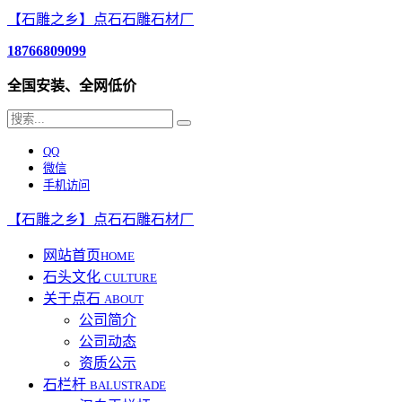
【石雕之乡】点石石雕石材厂
18766809099
全国安装、全网低价
QQ
微信
手机访问
【石雕之乡】点石石雕石材厂
网站首页
HOME
石头文化
CULTURE
关于点石
ABOUT
公司简介
公司动态
资质公示
石栏杆
BALUSTRADE