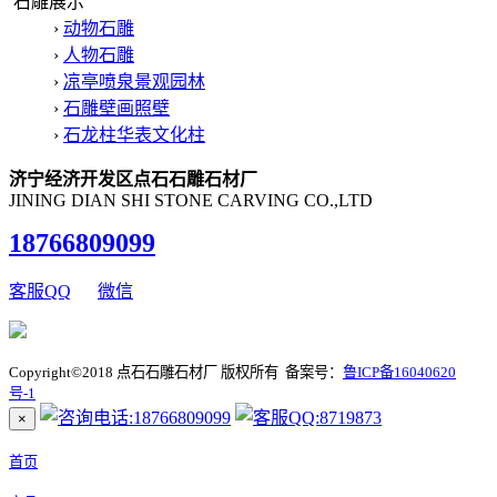
石雕展示
›
动物石雕
›
人物石雕
›
凉亭喷泉景观园林
›
石雕壁画照壁
›
石龙柱华表文化柱
济宁经济开发区点石石雕石材厂
JINING DIAN SHI STONE CARVING CO.,LTD
18766809099
客服QQ
微信
Copyright©2018 点石石雕石材厂 版权所有 备案号：
鲁ICP备16040620
号-1
×
首页