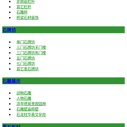
花岗岩栏杆
其它栏杆
石雕桥
桥梁石材装饰
石牌坊
单门石牌坊
三门石牌坊无门楼
三门石牌坊有门楼
五门石牌坊
七门石牌坊
其它类石牌坊
石雕展示
动物石雕
人物石雕
凉亭喷泉景观园林
石雕壁画照壁
石龙柱华表文化柱