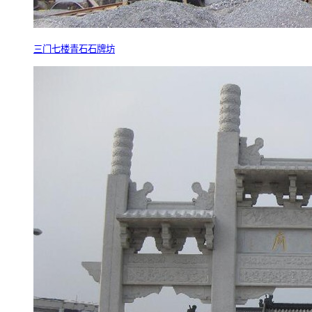
三门七楼青石石牌坊