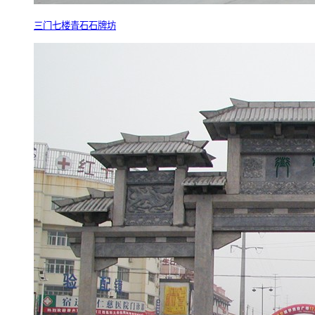
三门七楼青石石牌坊