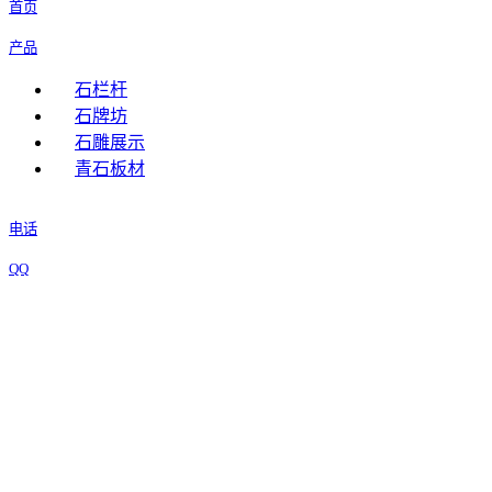
首页
产品
石栏杆
石牌坊
石雕展示
青石板材
电话
QQ