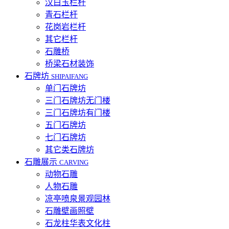
汉白玉栏杆
青石栏杆
花岗岩栏杆
其它栏杆
石雕桥
桥梁石材装饰
石牌坊
SHIPAIFANG
单门石牌坊
三门石牌坊无门楼
三门石牌坊有门楼
五门石牌坊
七门石牌坊
其它类石牌坊
石雕展示
CARVING
动物石雕
人物石雕
凉亭喷泉景观园林
石雕壁画照壁
石龙柱华表文化柱