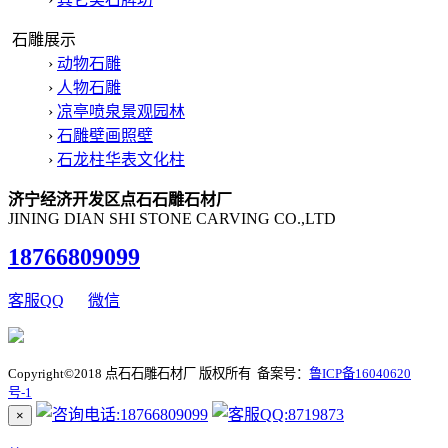
石雕展示
›
动物石雕
›
人物石雕
›
凉亭喷泉景观园林
›
石雕壁画照壁
›
石龙柱华表文化柱
济宁经济开发区点石石雕石材厂
JINING DIAN SHI STONE CARVING CO.,LTD
18766809099
客服QQ
微信
Copyright©2018 点石石雕石材厂 版权所有 备案号：
鲁ICP备16040620
号-1
×