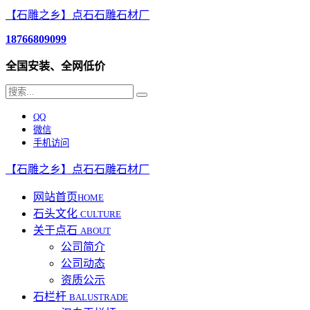
【石雕之乡】点石石雕石材厂
18766809099
全国安装、全网低价
QQ
微信
手机访问
【石雕之乡】点石石雕石材厂
网站首页
HOME
石头文化
CULTURE
关于点石
ABOUT
公司简介
公司动态
资质公示
石栏杆
BALUSTRADE