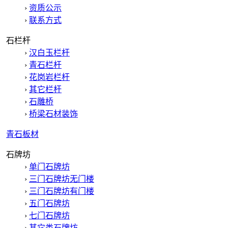
›
资质公示
›
联系方式
石栏杆
›
汉白玉栏杆
›
青石栏杆
›
花岗岩栏杆
›
其它栏杆
›
石雕桥
›
桥梁石材装饰
青石板材
石牌坊
›
单门石牌坊
›
三门石牌坊无门楼
›
三门石牌坊有门楼
›
五门石牌坊
›
七门石牌坊
›
其它类石牌坊