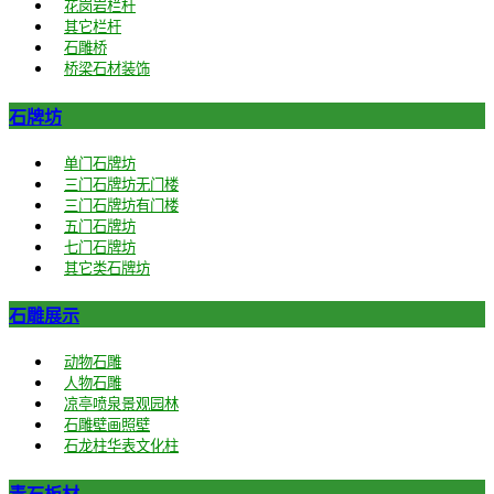
花岗岩栏杆
其它栏杆
石雕桥
桥梁石材装饰
石牌坊
单门石牌坊
三门石牌坊无门楼
三门石牌坊有门楼
五门石牌坊
七门石牌坊
其它类石牌坊
石雕展示
动物石雕
人物石雕
凉亭喷泉景观园林
石雕壁画照壁
石龙柱华表文化柱