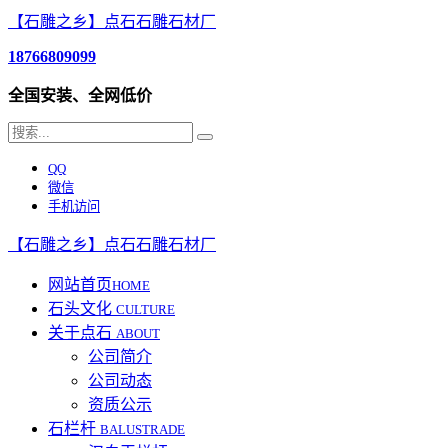
【石雕之乡】点石石雕石材厂
18766809099
全国安装、全网低价
QQ
微信
手机访问
【石雕之乡】点石石雕石材厂
网站首页
HOME
石头文化
CULTURE
关于点石
ABOUT
公司简介
公司动态
资质公示
石栏杆
BALUSTRADE