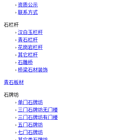
›
资质公示
›
联系方式
石栏杆
›
汉白玉栏杆
›
青石栏杆
›
花岗岩栏杆
›
其它栏杆
›
石雕桥
›
桥梁石材装饰
青石板材
石牌坊
›
单门石牌坊
›
三门石牌坊无门楼
›
三门石牌坊有门楼
›
五门石牌坊
›
七门石牌坊
›
其它类石牌坊