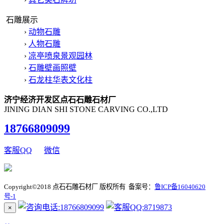
石雕展示
›
动物石雕
›
人物石雕
›
凉亭喷泉景观园林
›
石雕壁画照壁
›
石龙柱华表文化柱
济宁经济开发区点石石雕石材厂
JINING DIAN SHI STONE CARVING CO.,LTD
18766809099
客服QQ
微信
Copyright©2018 点石石雕石材厂 版权所有 备案号：
鲁ICP备16040620
号-1
×