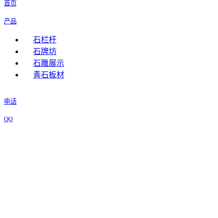
首页
产品
石栏杆
石牌坊
石雕展示
青石板材
电话
QQ