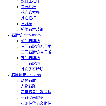
汉白玉栏杆
青石栏杆
花岗岩栏杆
其它栏杆
石雕桥
桥梁石材装饰
石牌坊
SHIPAIFANG
单门石牌坊
三门石牌坊无门楼
三门石牌坊有门楼
五门石牌坊
七门石牌坊
其它类石牌坊
石雕展示
CARVING
动物石雕
人物石雕
凉亭喷泉景观园林
石雕壁画照壁
石龙柱华表文化柱