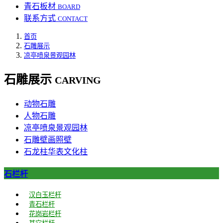
青石板材
BOARD
联系方式
CONTACT
首页
石雕展示
凉亭喷泉景观园林
石雕展示
CARVING
动物石雕
人物石雕
凉亭喷泉景观园林
石雕壁画照壁
石龙柱华表文化柱
石栏杆
汉白玉栏杆
青石栏杆
花岗岩栏杆