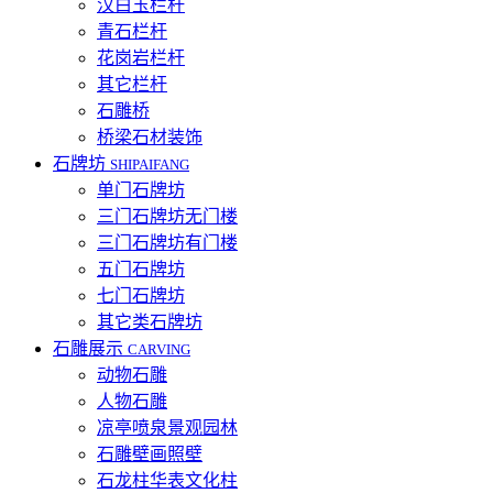
汉白玉栏杆
青石栏杆
花岗岩栏杆
其它栏杆
石雕桥
桥梁石材装饰
石牌坊
SHIPAIFANG
单门石牌坊
三门石牌坊无门楼
三门石牌坊有门楼
五门石牌坊
七门石牌坊
其它类石牌坊
石雕展示
CARVING
动物石雕
人物石雕
凉亭喷泉景观园林
石雕壁画照壁
石龙柱华表文化柱