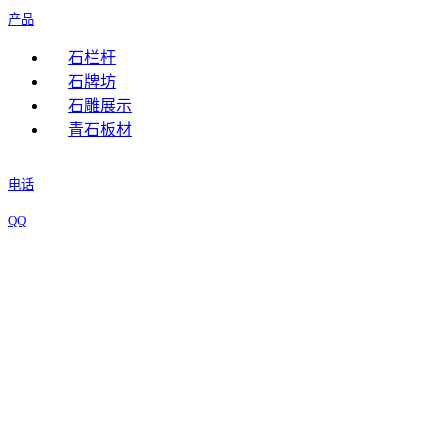
产品
石栏杆
石牌坊
石雕展示
青石板材
电话
QQ