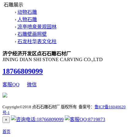
石雕展示
›
动物石雕
›
人物石雕
›
凉亭喷泉景观园林
›
石雕壁画照壁
›
石龙柱华表文化柱
济宁经济开发区点石石雕石材厂
JINING DIAN SHI STONE CARVING CO.,LTD
18766809099
客服QQ
微信
Copyright©2018 点石石雕石材厂 版权所有 备案号：
鲁ICP备16040620
号-1
×
首页