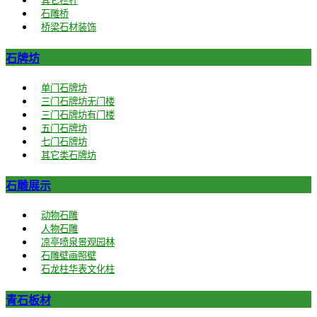
其它栏杆
石雕桥
桥梁石材装饰
石牌坊
单门石牌坊
三门石牌坊无门楼
三门石牌坊有门楼
五门石牌坊
七门石牌坊
其它类石牌坊
石雕展示
动物石雕
人物石雕
凉亭喷泉景观园林
石雕壁画照壁
石龙柱华表文化柱
青石板材