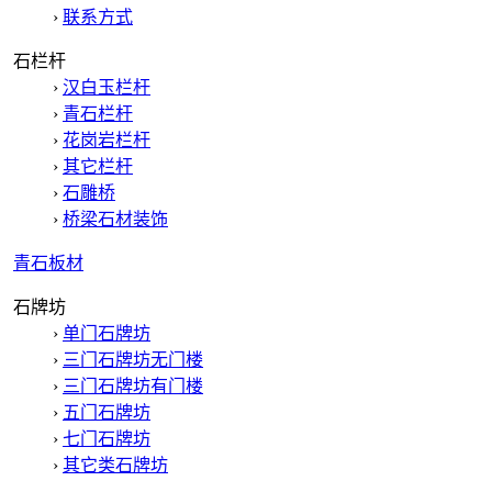
›
联系方式
石栏杆
›
汉白玉栏杆
›
青石栏杆
›
花岗岩栏杆
›
其它栏杆
›
石雕桥
›
桥梁石材装饰
青石板材
石牌坊
›
单门石牌坊
›
三门石牌坊无门楼
›
三门石牌坊有门楼
›
五门石牌坊
›
七门石牌坊
›
其它类石牌坊