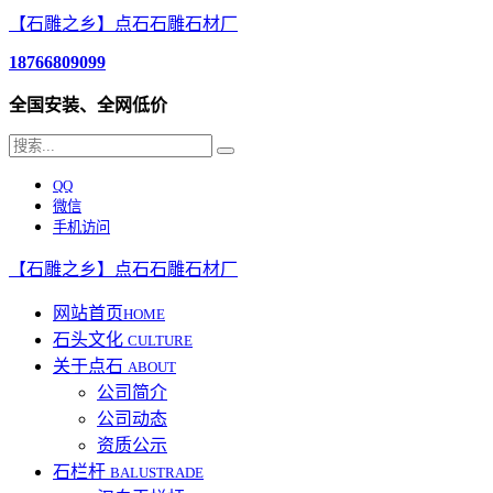
【石雕之乡】点石石雕石材厂
18766809099
全国安装、全网低价
QQ
微信
手机访问
【石雕之乡】点石石雕石材厂
网站首页
HOME
石头文化
CULTURE
关于点石
ABOUT
公司简介
公司动态
资质公示
石栏杆
BALUSTRADE