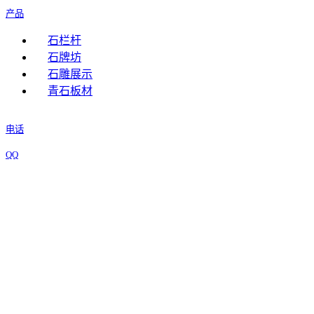
产品
石栏杆
石牌坊
石雕展示
青石板材
电话
QQ