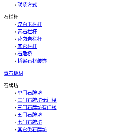
›
联系方式
石栏杆
›
汉白玉栏杆
›
青石栏杆
›
花岗岩栏杆
›
其它栏杆
›
石雕桥
›
桥梁石材装饰
青石板材
石牌坊
›
单门石牌坊
›
三门石牌坊无门楼
›
三门石牌坊有门楼
›
五门石牌坊
›
七门石牌坊
›
其它类石牌坊