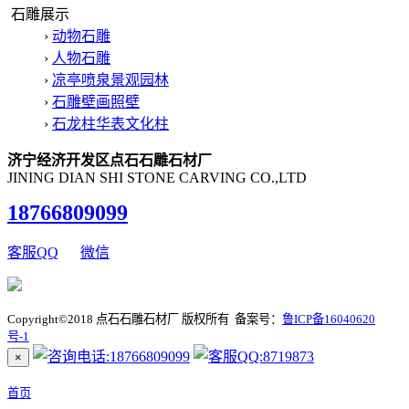
石雕展示
›
动物石雕
›
人物石雕
›
凉亭喷泉景观园林
›
石雕壁画照壁
›
石龙柱华表文化柱
济宁经济开发区点石石雕石材厂
JINING DIAN SHI STONE CARVING CO.,LTD
18766809099
客服QQ
微信
Copyright©2018 点石石雕石材厂 版权所有 备案号：
鲁ICP备16040620
号-1
×
首页