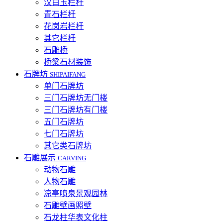
汉白玉栏杆
青石栏杆
花岗岩栏杆
其它栏杆
石雕桥
桥梁石材装饰
石牌坊
SHIPAIFANG
单门石牌坊
三门石牌坊无门楼
三门石牌坊有门楼
五门石牌坊
七门石牌坊
其它类石牌坊
石雕展示
CARVING
动物石雕
人物石雕
凉亭喷泉景观园林
石雕壁画照壁
石龙柱华表文化柱