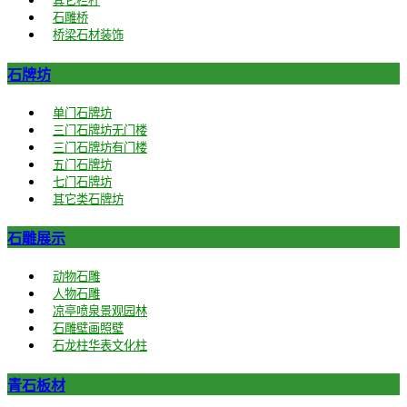
其它栏杆
石雕桥
桥梁石材装饰
石牌坊
单门石牌坊
三门石牌坊无门楼
三门石牌坊有门楼
五门石牌坊
七门石牌坊
其它类石牌坊
石雕展示
动物石雕
人物石雕
凉亭喷泉景观园林
石雕壁画照壁
石龙柱华表文化柱
青石板材