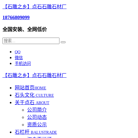
【石雕之乡】点石石雕石材厂
18766809099
全国安装、全网低价
QQ
微信
手机访问
【石雕之乡】点石石雕石材厂
网站首页
HOME
石头文化
CULTURE
关于点石
ABOUT
公司简介
公司动态
资质公示
石栏杆
BALUSTRADE