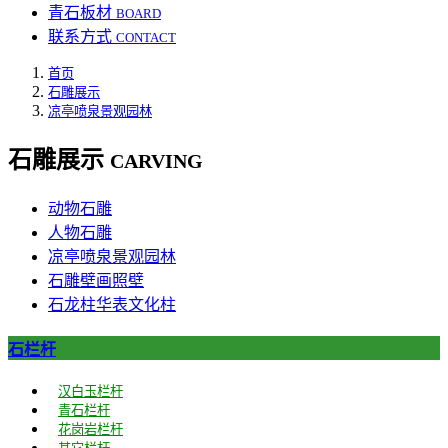
青石板材
BOARD
联系方式
CONTACT
首页
石雕展示
凉亭喷泉景观园林
石雕展示
CARVING
动物石雕
人物石雕
凉亭喷泉景观园林
石雕壁画照壁
石龙柱华表文化柱
石栏杆
汉白玉栏杆
青石栏杆
花岗岩栏杆