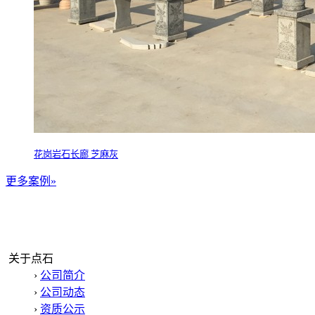
花岗岩石长廊 芝麻灰
更多案例»
关于点石
›
公司简介
›
公司动态
›
资质公示