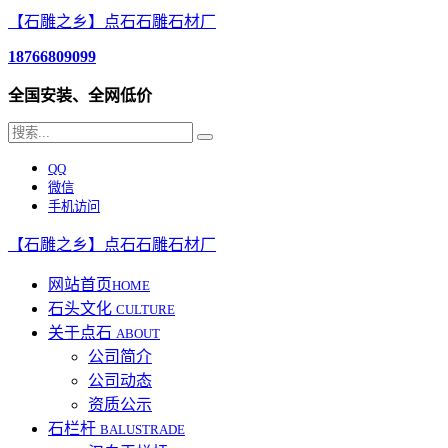
【石雕之乡】点石石雕石材厂
18766809099
全国安装、全网低价
QQ
微信
手机访问
【石雕之乡】点石石雕石材厂
网站首页
HOME
石头文化
CULTURE
关于点石
ABOUT
公司简介
公司动态
资质公示
石栏杆
BALUSTRADE