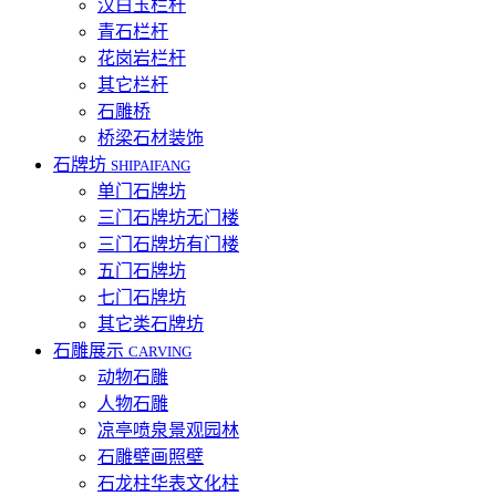
汉白玉栏杆
青石栏杆
花岗岩栏杆
其它栏杆
石雕桥
桥梁石材装饰
石牌坊
SHIPAIFANG
单门石牌坊
三门石牌坊无门楼
三门石牌坊有门楼
五门石牌坊
七门石牌坊
其它类石牌坊
石雕展示
CARVING
动物石雕
人物石雕
凉亭喷泉景观园林
石雕壁画照壁
石龙柱华表文化柱