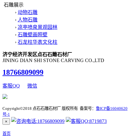
石雕展示
›
动物石雕
›
人物石雕
›
凉亭喷泉景观园林
›
石雕壁画照壁
›
石龙柱华表文化柱
济宁经济开发区点石石雕石材厂
JINING DIAN SHI STONE CARVING CO.,LTD
18766809099
客服QQ
微信
Copyright©2018 点石石雕石材厂 版权所有 备案号：
鲁ICP备16040620
号-1
×
首页