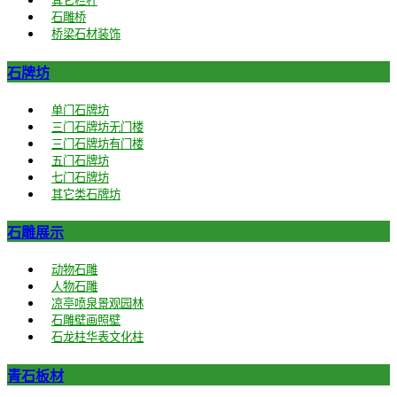
其它栏杆
石雕桥
桥梁石材装饰
石牌坊
单门石牌坊
三门石牌坊无门楼
三门石牌坊有门楼
五门石牌坊
七门石牌坊
其它类石牌坊
石雕展示
动物石雕
人物石雕
凉亭喷泉景观园林
石雕壁画照壁
石龙柱华表文化柱
青石板材