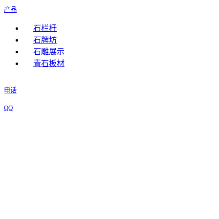
产品
石栏杆
石牌坊
石雕展示
青石板材
电话
QQ