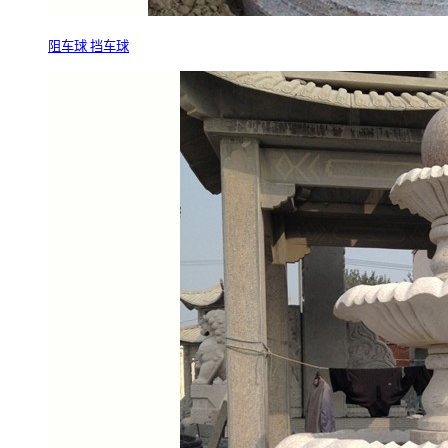
阻车球 挡车球