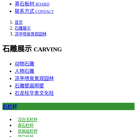
青石板材
BOARD
联系方式
CONTACT
首页
石雕展示
凉亭喷泉景观园林
石雕展示
CARVING
动物石雕
人物石雕
凉亭喷泉景观园林
石雕壁画照壁
石龙柱华表文化柱
石栏杆
汉白玉栏杆
青石栏杆
花岗岩栏杆