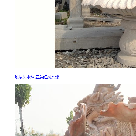
喷泉风水球 五莲红风水球