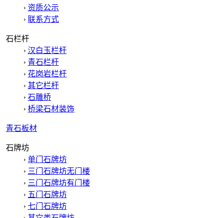
›
资质公示
›
联系方式
石栏杆
›
汉白玉栏杆
›
青石栏杆
›
花岗岩栏杆
›
其它栏杆
›
石雕桥
›
桥梁石材装饰
青石板材
石牌坊
›
单门石牌坊
›
三门石牌坊无门楼
›
三门石牌坊有门楼
›
五门石牌坊
›
七门石牌坊
›
其它类石牌坊