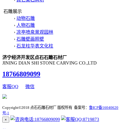
石雕展示
›
动物石雕
›
人物石雕
›
凉亭喷泉景观园林
›
石雕壁画照壁
›
石龙柱华表文化柱
济宁经济开发区点石石雕石材厂
JINING DIAN SHI STONE CARVING CO.,LTD
18766809099
客服QQ
微信
Copyright©2018 点石石雕石材厂 版权所有 备案号：
鲁ICP备16040620
号-1
×