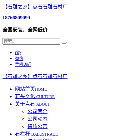
【石雕之乡】点石石雕石材厂
18766809099
全国安装、全网低价
QQ
微信
手机访问
【石雕之乡】点石石雕石材厂
网站首页
HOME
石头文化
CULTURE
关于点石
ABOUT
公司简介
公司动态
资质公示
石栏杆
BALUSTRADE