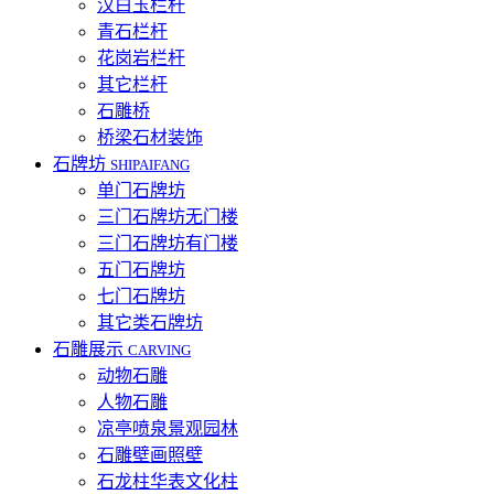
汉白玉栏杆
青石栏杆
花岗岩栏杆
其它栏杆
石雕桥
桥梁石材装饰
石牌坊
SHIPAIFANG
单门石牌坊
三门石牌坊无门楼
三门石牌坊有门楼
五门石牌坊
七门石牌坊
其它类石牌坊
石雕展示
CARVING
动物石雕
人物石雕
凉亭喷泉景观园林
石雕壁画照壁
石龙柱华表文化柱