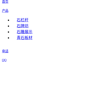
首页
产品
石栏杆
石牌坊
石雕展示
青石板材
电话
QQ